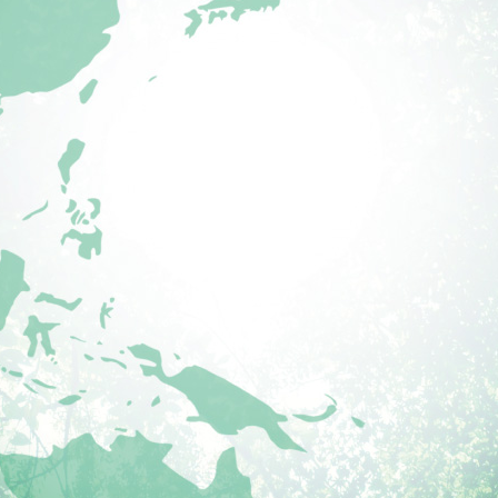
キ
ャ
ッ
チ
フ
レ
ー
ズ